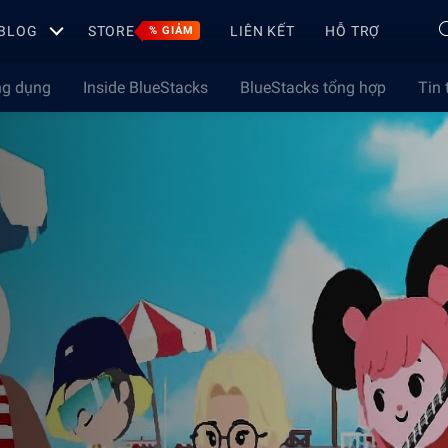
BLOG
STORE
LIÊN KẾT
HỖ TRỢ
% GIẢM
ng dụng
Inside BlueStacks
BlueStacks tổng hợp
Tin 