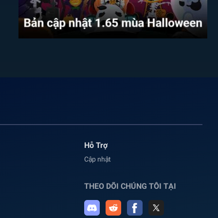
Hỗ Trợ
Cập nhật
THEO DÕI CHÚNG TÔI TẠI