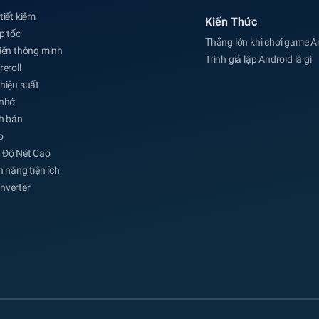
tiết kiệm
Kiến Thức
p tốc
Thắng lớn khi chơi game A
iển thông minh
Trình giả lập Android là gì
reroll
hiệu suất
 nhớ
h bản
o
 Độ Nét Cao
h năng tiện ích
nverter