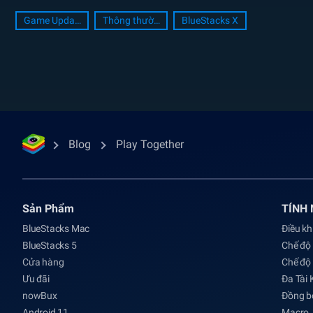
Game Update
Thông thường
BlueStacks X
Blog
Play Together
Sản Phẩm
TÍNH
BlueStacks Mac
Điều kh
BlueStacks 5
Chế độ
Cửa hàng
Chế đ
Ưu đãi
Đa Tài
nowBux
Đồng b
Android 11
Macro