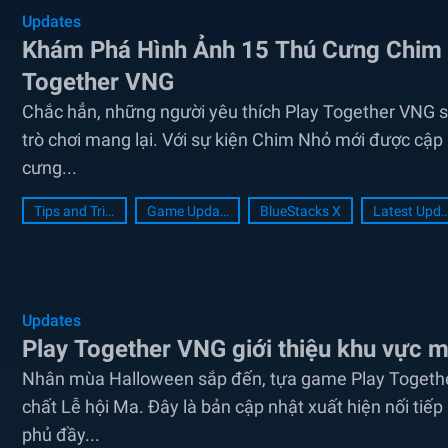
Updates
Khám Phá Hình Ảnh 15 Thú Cưng Chim 
Together VNG
Chắc hẳn, những người yêu thích Play Together VNG sẽ
trò chơi mang lại. Với sự kiện Chim Nhỏ mới được cập
cưng...
Tips and Tricks
Game Update
BlueStacks X
Latest Upd
Updates
Play Together VNG giới thiệu khu vực 
Nhân mùa Halloween sắp đến, tựa game Play Together
chất Lễ hội Ma. Đây là bản cập nhật xuất hiện nối tiế
phủ đầy...