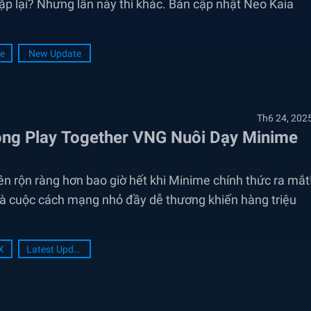
 lặp lại? Nhưng lần này thì khác. Bản cập nhật Neo Kaia
e
New Update
Th6 24, 202
ong Play Together VNG Nuôi Dạy Minime
ên rộn ràng hơn bao giờ hết khi Minime chính thức ra mắt
là cuộc cách mạng nhỏ đầy dễ thương khiến hàng triệu
X
Latest Update