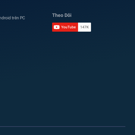
Theo Dõi
ndroid trên PC
YouTube
147K