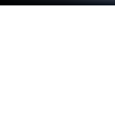
Spiel Exploration Lite auf deinem PC
oder Mac
Wolltest du jemals deine eigene Welt erschaffen?
Das kannst du nun, indem du Exploration Lite auf PC
und Mac spielst. Dieses Android Game lässt dich
eine völlig neue Welt erschaffen, gefüllt mit
verschiedensten Gebieten und Ressourcen.
Entdecke die Weite deines neuen Landes und
errichte Gebäude, Schlösser und mehr. Dieses von
Mindcraft inspirierte Spiel lässt dich auch einmal
König sein, besonders wenn du Exploration Lite auf
Windows Computern spielst.