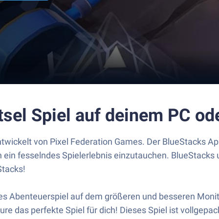
tsel Spiel auf deinem PC o
entwickelt von Pixel Federation Games. Der BlueStacks App
 ein fesselndes Spielerlebnis einzutauchen. BlueStacks u
Stacks!
s Abenteuerspiel auf dem größeren und besseren Monitor
re das perfekte Spiel für dich! Dieses Spiel ist vollgepa