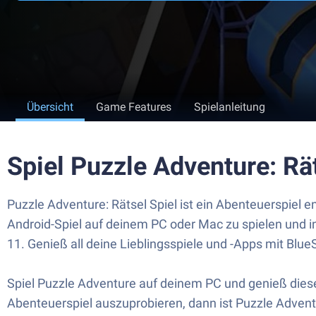
Übersicht
Game Features
Spielanleitung
Spiel Puzzle Adventure: Rä
Puzzle Adventure: Rätsel Spiel ist ein Abenteuerspiel 
Android-Spiel auf deinem PC oder Mac zu spielen und in
11. Genieß all deine Lieblingsspiele und -Apps mit Blue
Spiel Puzzle Adventure auf deinem PC und genieß diese
Abenteuerspiel auszuprobieren, dann ist Puzzle Adventu