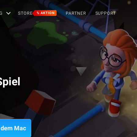
G
STORE
PARTNER
SUPPORT
% AKTION
Spiel
uf dem Mac