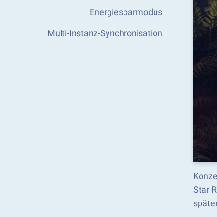
Energiesparmodus
Multi-Instanz-Synchronisation
Konzen
Star R
späte