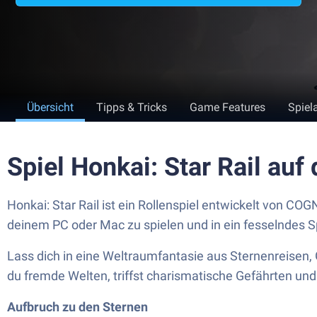
Übersicht
Tipps & Tricks
Game Features
Spiel
Spiel Honkai: Star Rail au
Honkai: Star Rail ist ein Rollenspiel entwickelt von C
deinem PC oder Mac zu spielen und in ein fesselndes S
Lass dich in eine Weltraumfantasie aus Sternenreisen
du fremde Welten, triffst charismatische Gefährten und 
Aufbruch zu den Sternen