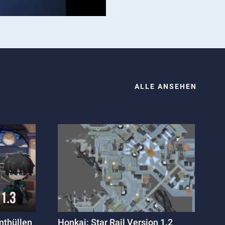
ALLE ANSEHEN
nthüllen
Honkai: Star Rail Version 1.2