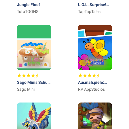
Jungle Floof
L.O.L. Surprise!
TutoTOONS
Game Zone
TapTapTales
Sago Minis Schule
Ausmalspiele:
(2-5 Jahre)
Sago Mini
Malbuch, Malen
RV AppStudios