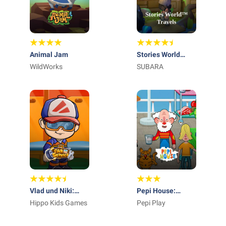
Animal Jam
Stories World
WildWorks
Travels
SUBARA
Vlad und Niki:
Pepi House:
Autoservice
Hippo Kids Games
Happy Family
Pepi Play