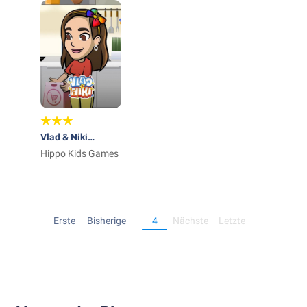
Vlad & Niki
Supermarkt Spiel
Hippo Kids Games
Erste
Bisherige
4
Nächste
Letzte