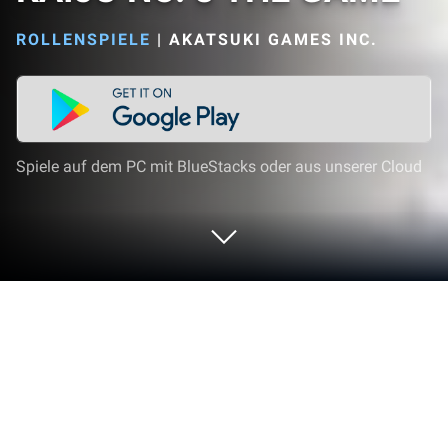
ROLLENSPIELE
|
AKATSUKI GAMES INC.
Spiele auf dem PC mit BlueStacks oder aus unserer Cloud
Spiel KAIJU NO. 8 THE GAME auf
deinem PC oder Mac
KAIJU NO. 8 THE GAME erweckt das Rollenspiele-