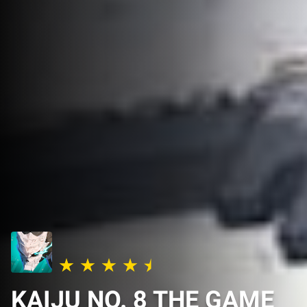
KAIJU NO. 8 THE GAME