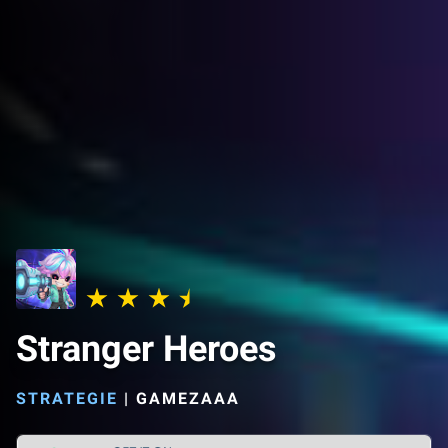
Stranger Heroes
STRATEGIE
|
GAMEZAAA