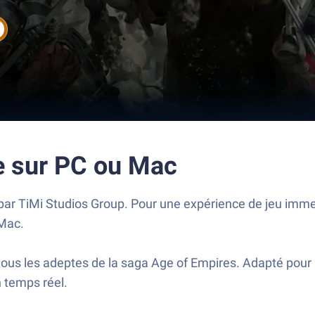
e sur PC ou Mac
par TiMi Studios Group. Pour une expérience de jeu immer
 Mac.
à tous les adeptes de la saga Age of Empires. Adapté pou
n temps réel.