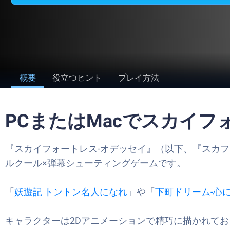
概要
役立つヒント
プレイ方法
PCまたはMacでスカイ
『スカイフォートレス-オデッセイ』（以下、『スカ
ルクール×弾幕シューティングゲームです。
「
妖遊記 トントン名人になれ
」や「
下町ドリーム-心
キャラクターは2Dアニメーションで精巧に描かれて