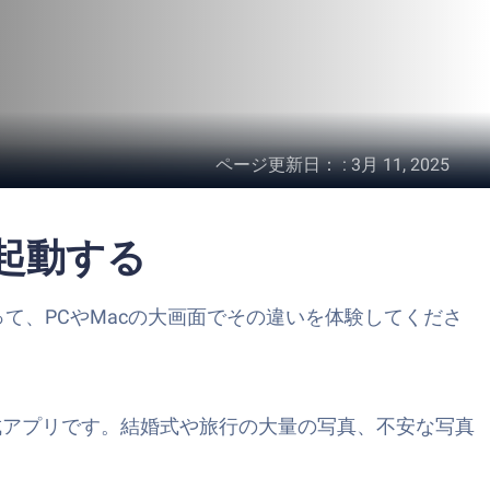
ページ更新日：
:
3月 11, 2025
で起動する
を使って、PCやMacの大画面でその違いを体験してくださ
作成アプリです。結婚式や旅行の大量の写真、不安な写真