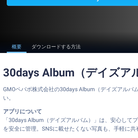
概要
ダウンロードする方法
30days Album（デイ
GMOペパボ株式会社の30days Album（デイズア
い。
アプリについて
「30days Album（デイズアルバム）」は、安
を安全に管理。SNSに載せたくない写真も、手軽に共