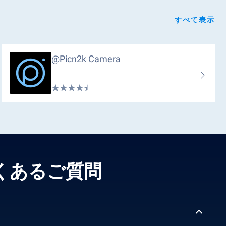
すべて表示
@picn2k Camera
 よくあるご質問