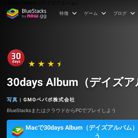
特徴
ゲーム
ブログ
30days Album（デイ
写真
|
GMOペパボ株式会社
BlueStacksまたはクラウドからPCでプレイしよう
Macで30days Album（デイズアルバ
う