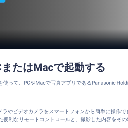
p をPCまたはMacで起動する
CやMacで写真アプリであるPanasonic Holdings Co
対応のデジタルカメラやビデオカメラをスマートフォンから簡単に
た便利なリモートコントロールと、撮影した内容をその