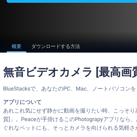
概要
ダウンロードする方法
無音ビデオカメラ [最高画質
BlueStacksで、あなたのPC、Mac、ノートパソ
アプリについて
あれこれ気にせず静かに動画を撮りたい時、こっそり
質]」。Peaceが手掛けるこのPhotograpy
ぐれなペットにも、そっとカメラを向けられる気軽さ