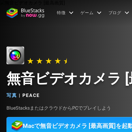
特徴
ゲーム
ブログ
無音ビデオカメラ [
写真
|
PEACE
BlueStacksまたはクラウドからPCでプレイしよう
Macで無音ビデオカメラ [最高画質]を起