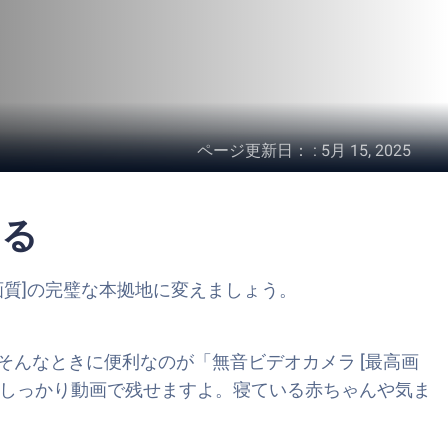
ページ更新日：
:
5月 15, 2025
する
最高画質]の完璧な本拠地に変えましょう。
んなときに便利なのが「無音ビデオカメラ [最高画
瞬間をしっかり動画で残せますよ。寝ている赤ちゃんや気ま