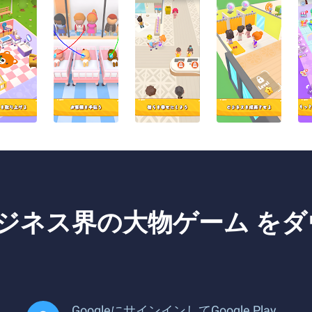
院 - ビジネス界の大物ゲーム
GoogleにサインインしてGoogle Play