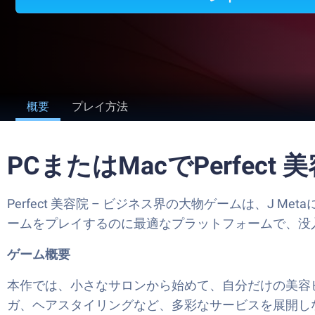
概要
プレイ方法
PCまたはMacでPerfec
Perfect 美容院 – ビジネス界の大物ゲームは、J M
ームをプレイするのに最適なプラットフォームで、没
ゲーム概要
本作では、小さなサロンから始めて、自分だけの美容
ガ、ヘアスタイリングなど、多彩なサービスを展開し