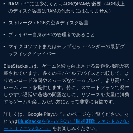
RAM：
PCには少なくとも4GBのRAMが必要（4GB以上
のディスク容量はRAMの代わりにはなりません）
ストレージ：
5GBの空きディスク容量
プレイヤー自身がPCの管理者であること
マイクロソフトまたはチップセットベンダーの最新グ
ラフィックドライバー
BlueStacksには、ゲーム体験を向上させる最適化機能が搭
載されています。多くのモバイルデバイスと比較して、よ
り速いロード時間やスムーズなゲームプレイ、より高いフ
レームレートを提供します。特に、スマートフォンで発生
しやすい遅延や過熱の問題なしに、リソースを大量に消費
するゲームを楽しみたい方にとって非常に有益です。
詳しくは、Google Playの『』のページをご覧ください。そ
れでは
BlueStacksを使ってPCで『呪術廻戦 ファントムパレ
ード（ファンパレ）』
をお楽しみください。