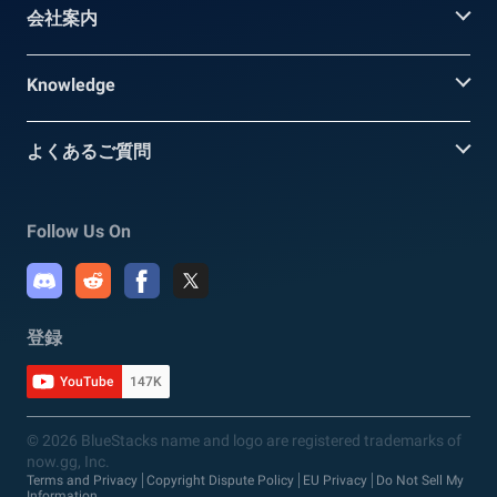
会社案内
Knowledge
よくあるご質問
Follow Us On
登録
YouTube
147K
© 2026 BlueStacks name and logo are registered trademarks of
now.gg, Inc.
Terms and Privacy
Copyright Dispute Policy
EU Privacy
Do Not Sell My
Information