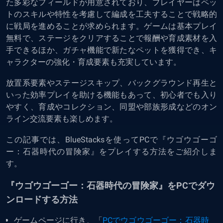
た多彩なフィールドが用意されており、プレイヤーはペッ
トのスキルや特性を考慮して編成を工夫することで戦略的
に戦局を進めることが求められます。ゲームは基本プレイ
無料で、ステージをクリアすることで報酬や育成素材を入
手できるほか、ガチャ機能で新たなペットを獲得でき、キ
ャラクターの強化・育成要素も充実しています。
放置系要素やステージスキップ、バックグラウンド再生と
いった効率プレイを助ける機能もあって、初心者でも入り
やすく、育成やコレクション、同盟や部族形成などのオン
ライン交流要素も楽しめます。
この記事では、BlueStacksを使ってPCで『ウゴウゴーゴ
ー：石器時代の冒険家』をプレイする方法をご紹介しま
す。
『ウゴウゴーゴー：石器時代の冒険家』をPCでダウ
ンロードする方法
ゲームページに行き、「
PCでウゴウゴーゴー：石器時