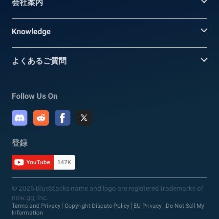
会社案内
Knowledge
よくあるご質問
Follow Us On
登録
YouTube
147K
© 2026 BlueStacks name and logo are registered trademarks of
now.gg, Inc.
Terms and Privacy
Copyright Dispute Policy
EU Privacy
Do Not Sell My
Information