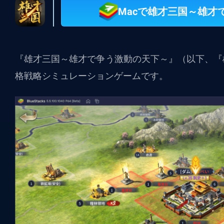
Macで雄才三国～雄才
『雄才三国～雄才で争う激動の天下～』（以下、『
格戦略シミュレーション
ゲームです。