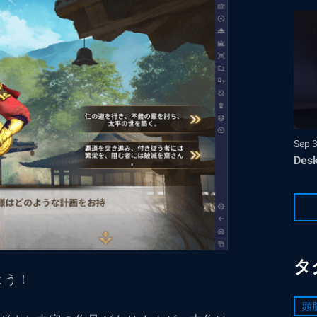
Sep 
Desk
タ
よう！
頭