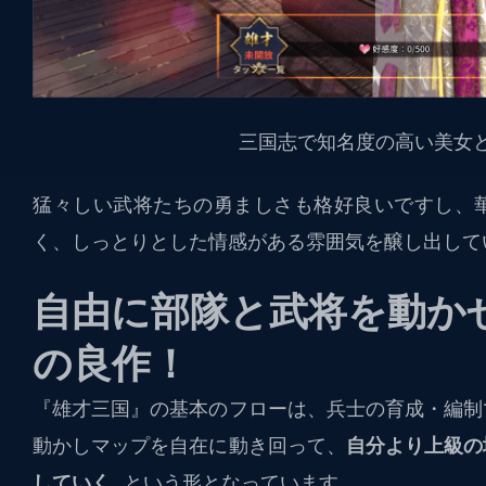
三国志で知名度の高い美女
猛々しい武将たちの勇ましさも格好良いですし、
く、しっとりとした情感がある雰囲気を醸し出して
自由に部隊と武将を動か
の良作！
『雄才三国』の基本のフローは、
兵士の育成・編制
動かしマップを自在に動き回って、
自分より上級の
していく
…という形となっています。