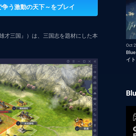
で争う激動の天下～をプレイ
雄才三国』）は、三国志を題材にした
本
Oct 2
Bl
イト
Bl