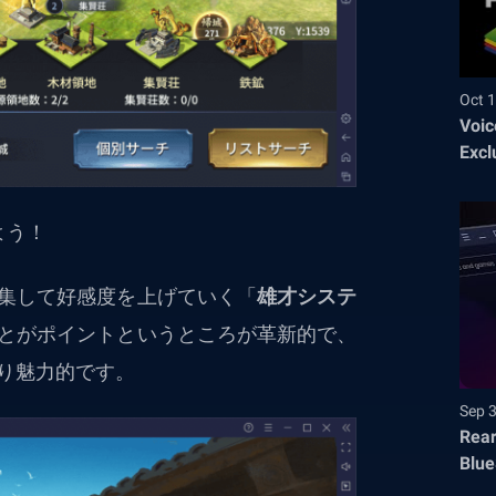
Oct 1
Voic
Excl
よう！
集して好感度を上げていく「
雄才システ
とがポイントというところが革新的で、
り魅力的です。
Sep 
Rear
Blue