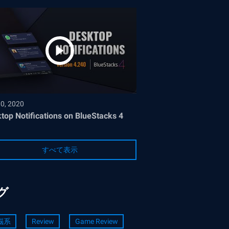
30, 2020
top Notifications on BlueStacks 4
すべて表示
グ
脳系
Review
Game Review