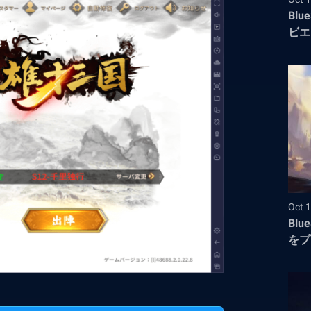
Blu
ビエ
Oct 1
Bl
をプ