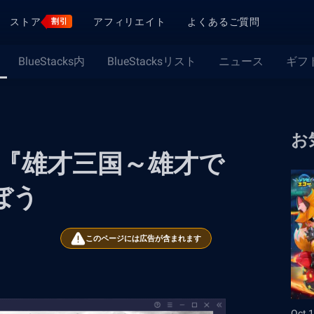
ストア
アフィリエイト
よくあるご質問
割引
BlueStacks内
BlueStacksリスト
ニュース
ギフ
お
PCで『雄才三国～雄才で
ぼう
このページには広告が含まれます
Oct 1