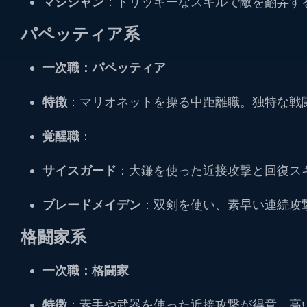
マジシャン
：トリッキーなスキルで敵を翻弄す
パペッティア系
一次職：パペッティア
特徴
：マリオネットを操る中距離職。独特な戦
覚醒職
：
サイスガード
：大鎌を使った近接攻撃と回復ス
ブレードメイデン
：双剣を使い、素早い連続攻
格闘家系
一次職：格闘家
特徴
：素手や武器を使った近接攻撃が得意。高