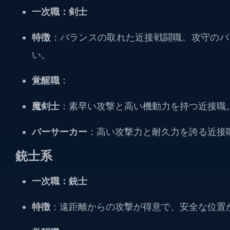
一次職：剣士
特徴
：バランスの取れた近接戦闘職。攻守のバ
い。
覚醒職
：
魔剣士
：素早い攻撃と高い機動力を持つ近接職
バーサーカー
：高い攻撃力と耐久力を誇る近接
銃士系
一次職：銃士
特徴
：遠距離からの攻撃が得意で、安全な位置