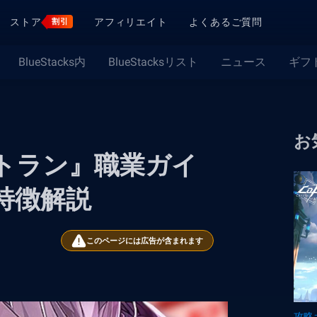
ストア
アフィリエイト
よくあるご質問
割引
BlueStacks内
BlueStacksリスト
ニュース
ギフ
お
トラン』職業ガイ
特徴解説
このページには広告が含まれます
攻略