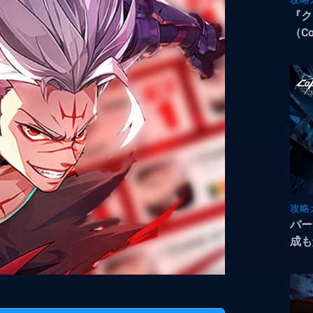
『ク
（C
攻略
バー
成も