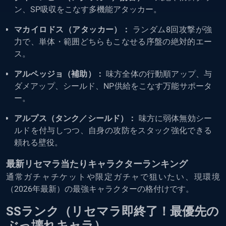
ン、SP吸収をこなす多機能アタッカー。
マカイロドス（アタッカー）：
ランダム8回攻撃が強
力で、単体・範囲どちらもこなせる序盤の絶対的エー
ス。
アルペッジョ（補助）：
味方全体の行動順アップ、与
ダメアップ、シールド、NP供給をこなす万能サポータ
ー。
アルプス（タンク／シールド）：
味方に弱体無効シー
ルドを付与しつつ、自身の攻防をスタック強化できる
頼れる壁役。
最新リセマラ当たりキャラクターランキング
通常ガチャチケットや限定ガチャで狙いたい、現環境
（2026年最新）の最強キャラクターの格付けです。
SSランク（リセマラ即終了！最優先の
ぶっ壊れキャラ）