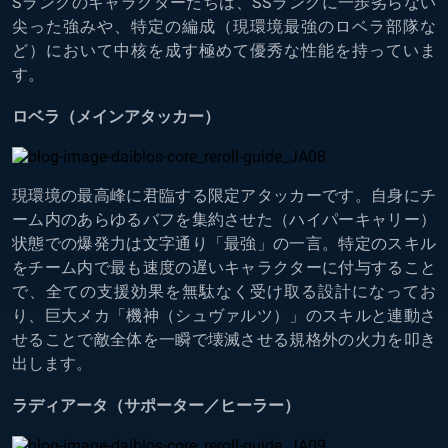
Sランクのキャラクターたちは、SSランクに一歩劣らない
尖った強みや、特定の編成（現環境最強のロベラ部隊な
ど）において中核を成す極めて優秀な性能を持っていま
す。
ロベラ（メインアタッカー）
現環境の最高峰に君臨する限定アタッカーです。自身にチ
ーム内のあらゆるバフを集約させた（ハイパーキャリー）
状態での爆発力は文字通り「最強」の一言。特定のスキル
をチーム内で最も速度の遅いキャラクターに付与すること
で、全ての支援効果を無駄なく受け取る設計になってお
り、巨大メカ「機神（シュヴァルツ）」のスキルと連動さ
せることで敵全体を一瞬で壊滅させる規格外の火力を叩き
出します。
ラディアータ（サポーター／ヒーラー）