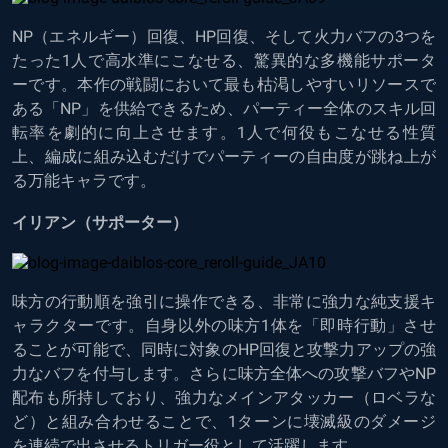
NP（エネルギー）回復、HP回復、そして火力バフの3つを
たった1人で高水準にこなせる、驚異的な多機能サポータ
ーです。本作の戦闘において最も枯渇しやすいリソースで
ある「NP」を供給できるため、パーティー全体のスキル回
転率を劇的に向上させます。1人で何役もこなせる性質
上、編成に組み込むだけでパーティーの自由度が跳ね上が
る万能キャラです。
イリアン（サポーター）
味方の行動順を強引に操作できる、非常に強力な純支援キ
ャラクターです。自身以外の味方1体を「即時行動」させ
ることが可能で、同時に対象のHP回復と攻撃力アップの強
力なバフを付与します。さらに味方全体への攻撃バフやNP
配布も所持しており、強力なメインアタッカー（ロベラな
ど）と組み合わせることで、1ターンに壊滅級のダメージ
を連続で出させるトリガー役として活躍します。