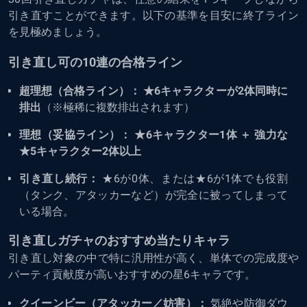
引き直すことができます。以下の基準を目安に終了ライン
を見極めましょう。
引き直し可の10連の合格ライン
超理想（合格ライン）：
★6キャラクターが2体同時に
排出
（※極稀に複数排出されます）
理想（妥協ライン）：
★6キャラクター1体 ＋ 強力な
★5キャラクター2体以上
引き直し続行：
★6が0体、または★6が1体でも役割
（タンク、アタッカーなど）が完全に被ってしまって
いる場合。
引き直しガチャのおすすめ当たりキャラ
引き直し対象の中で特に汎用性が高く、単体での完成度や
パーティ貢献度が高いおすすめの星6キャラです。
クイーンビー（アタッカー／妨害）：
気絶や防御ダウ