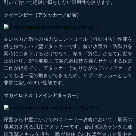
引いておいて絶対に損をしない汎用性を誇ります。
クイーンビー（アタッカー／妨害）
高い火力と敵への強力なコントロール（行動阻害）性能を
併せ持つデバフ型アタッカーです。敵の攻撃力・防御力を
同時に引き下げるだけでなく、敵を「気絶」させて行動を
止めたり、SPを吸収して敵の必殺技を遅らせたりする妨害
工作が得意です。アタッカーでありながらデバッファーと
しても超一流の動きができるため、サブアタッカーとして
非常に扱いやすい性能です。
マカイロドス（メインアタッカー）
序盤から中盤にかけてのストーリー攻略において、最高の
殲滅力を誇る汎用アタッカーです。合計8回のランダム連
続攻撃スキルを持ち、敵が単体であれば全火力を集中さ