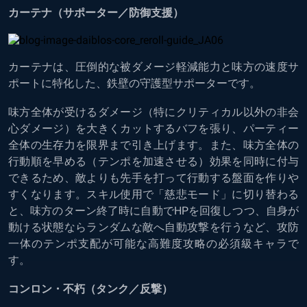
カーテナ（サポーター／防御支援）
カーテナは、圧倒的な被ダメージ軽減能力と味方の速度サ
ポートに特化した、鉄壁の守護型サポーターです。
味方全体が受けるダメージ（特にクリティカル以外の非会
心ダメージ）を大きくカットするバフを張り、パーティー
全体の生存力を限界まで引き上げます。また、味方全体の
行動順を早める（テンポを加速させる）効果を同時に付与
できるため、敵よりも先手を打って行動する盤面を作りや
すくなります。スキル使用で「慈悲モード」に切り替わる
と、味方のターン終了時に自動でHPを回復しつつ、自身が
動ける状態ならランダムな敵へ自動攻撃を行うなど、攻防
一体のテンポ支配が可能な高難度攻略の必須級キャラで
す。
コンロン・不朽（タンク／反撃）