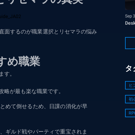
Sep 
Desk
直面するのが職業選択とリセマラの悩み
すめ職業
タ
ます。
ヒ
攻略が最も楽な職業です。
初
とめて倒せるため、日課の消化が早
RP
、ギルド戦やパーティで重宝されま