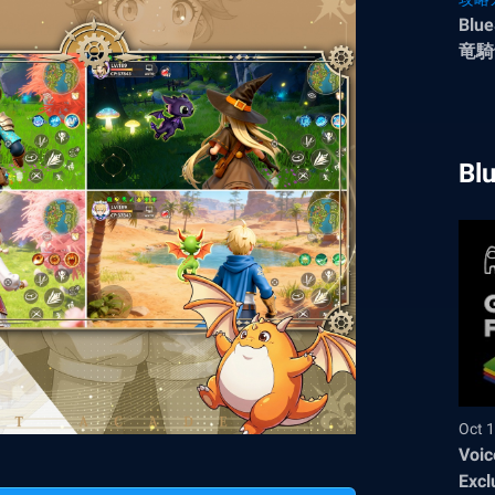
Bl
竜騎
Bl
Oct 1
Voic
Excl