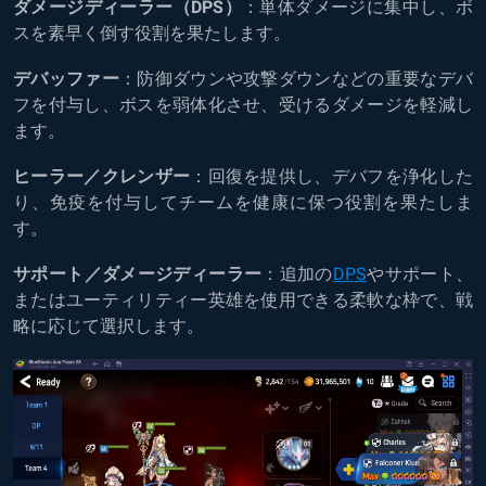
ダメージディーラー（DPS）
：単体ダメージに集中し、ボ
スを素早く倒す役割を果たします。
デバッファー
：防御ダウンや攻撃ダウンなどの重要なデバ
フを付与し、ボスを弱体化させ、受けるダメージを軽減し
ます。
ヒーラー／クレンザー
：回復を提供し、デバフを浄化した
り、免疫を付与してチームを健康に保つ役割を果たしま
す。
サポート／ダメージディーラー
：追加の
DPS
やサポート、
またはユーティリティー英雄を使用できる柔軟な枠で、戦
略に応じて選択します。