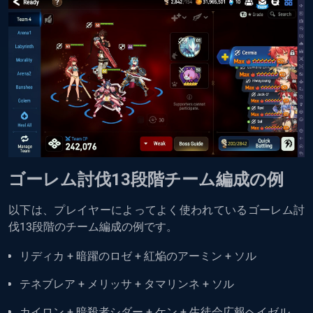
ゴーレム討伐13段階チーム編成の例
以下は、プレイヤーによってよく使われているゴーレム討
伐13段階のチーム編成の例です。
リディカ + 暗躍のロゼ + 紅焔のアーミン + ソル
テネブレア + メリッサ + タマリンネ + ソル
カイロン + 暗殺者シダー + ケン + 生徒会広報ヘイゼル