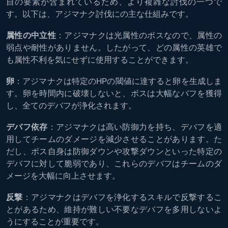
自の要素が含まれているため、より複雑な討伐の一つで
す。以下は、アジマナク討伐にの主な仕組みです。
属性の中立性
：アジマナクは光属性のボスなので、属性の
弱点や耐性がありません。したがって、どの属性の英雄で
も属性不利を気にせずに使用することができます。
卵
：アジマナクは特定のHPの閾値に達すると卵を生成しま
す。卵を時間内に破壊しないと、ボスは大幅なバフを獲得
し、全てのデバフが浄化されます。
デバフ依存
：アジマナクは高い防御力を持ち、デバフを適
用してチームのダメージを減少させることがあります。た
だし、ボス自身は防御ダウンや攻撃ダウンといった特定の
デバフに対して脆弱であり、これらのデバフはチームのダ
メージを大幅に向上させます。
反撃
：アジマナクはデバフを浄化するスキルで反撃するこ
とがあるため、維持が難しい不要なデバフを多用しないよ
うにすることが重要です。