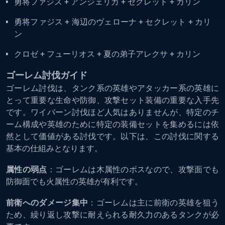
勇将ファジス + アンジェリカ + セクレット + カリン
勇将ファジス + 海辺のヴェローナ + セクレット + カリ
ン
クロゼ + フューリオス + 夏の弟子アレクサ + カリン
ゴーレム討伐ガイド
ゴーレム討伐は、タンク系の英雄やアタッカー系の英雄に
とって重要な生命や防御、攻撃セット装備の重要な入手先
です。ワイバーン討伐ほど人気はありませんが、特定のチ
ーム構成や英雄のために特定の装備セットを集めるには依
然として価値がある討伐です。以下は、この討伐に関する
基本の仕組みとなります。
属性の弱点
：ゴーレムは木属性のボスなので、攻撃面でも
防御面でも火属性の英雄が有利です。
前衛へのダメージ集中
：ゴーレムは主に前衛の英雄を狙う
ため、繰り返し攻撃に耐えられる耐久力のあるタンクが必