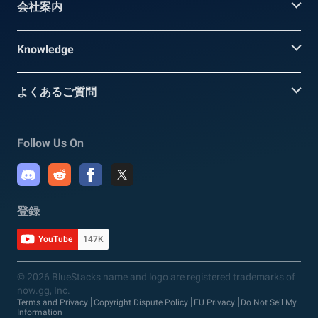
会社案内
Knowledge
よくあるご質問
Follow Us On
登録
YouTube
147K
© 2026 BlueStacks name and logo are registered trademarks of
now.gg, Inc.
Terms and Privacy
Copyright Dispute Policy
EU Privacy
Do Not Sell My
Information