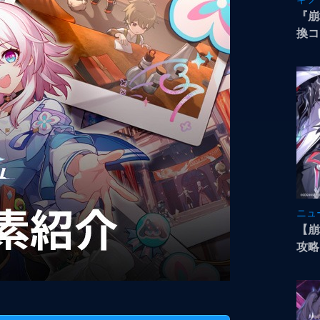
『崩
換コ
ニュ
【崩
攻略