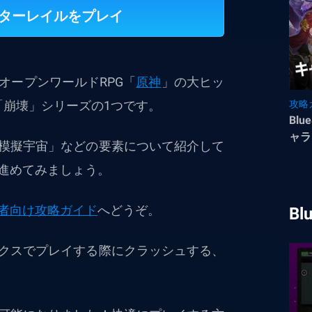
スターレイルをプレイ
オープンワールドRPG「
原神
」の大ヒッ
「崩壊」シリーズの1つです。
攻略
Bl
ャラ
模擬宇宙」などの要素について紹介して
進めてみましょう。
者向け攻略ガイド
へどうぞ。
Bl
クスでプレイする際にクラッシュする、