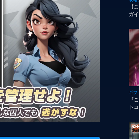
【こ
ガイ
ギフ
『こ
トコ