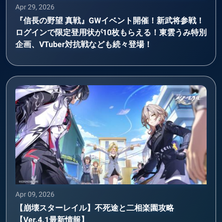
Apr 29, 2026
『信長の野望 真戦』GWイベント開催！新武将参戦！
ログインで限定登用状が10枚もらえる！東雲うみ特別
企画、VTuber対抗戦なども続々登場！
Apr 09, 2026
【崩壊スターレイル】不死途と二相楽園攻略
【Ver.4.1最新情報】