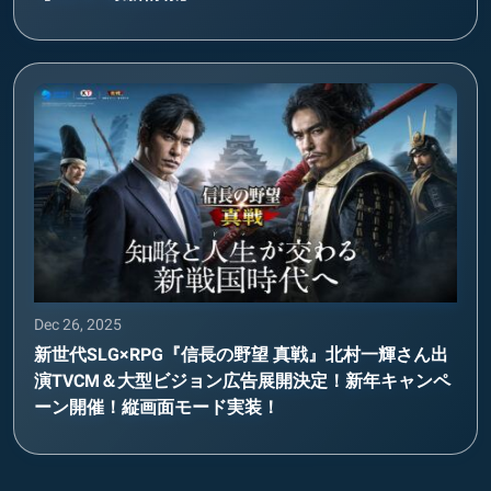
Dec 26, 2025
新世代SLG×RPG『信長の野望 真戦』北村一輝さん出
演TVCM＆大型ビジョン広告展開決定！新年キャンペ
ーン開催！縦画面モード実装！