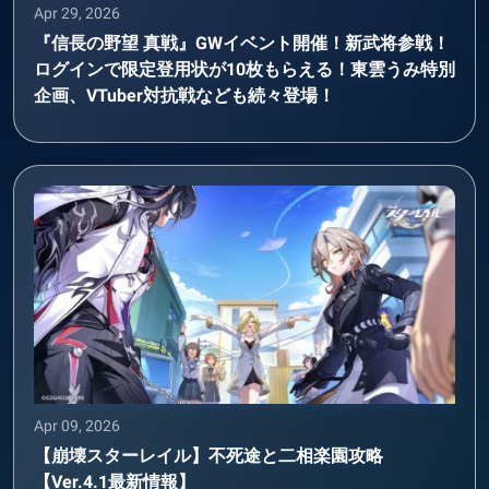
Apr 29, 2026
『信長の野望 真戦』GWイベント開催！新武将参戦！
ログインで限定登用状が10枚もらえる！東雲うみ特別
企画、VTuber対抗戦なども続々登場！
Apr 09, 2026
【崩壊スターレイル】不死途と二相楽園攻略
【Ver.4.1最新情報】