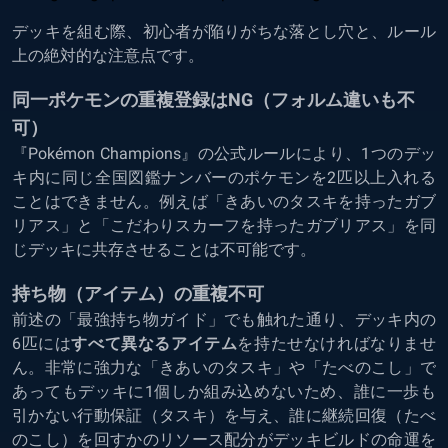
デッキを組む際、初心者が陥りがちな落とし穴と、ルール
上の絶対的な注意点です。
同一ポケモンの重複登録はNG（フォルム違いも不
可）
『Pokémon Champions』の公式ルールにより、1つのデッ
キ内に同じ全国図鑑ナンバーのポケモンを2匹以上入れる
ことはできません。例えば「きあいのタスキを持ったガブ
リアス」と「こだわりスカーフを持ったガブリアス」を同
じデッキに共存させることは不可能です。
持ち物（アイテム）の重複不可
前述の「最強持ち物ガイド」でも触れた通り、デッキ内の
6匹には
すべて異なるアイテム
を持たせなければなりませ
ん。非常に強力な「きあいのタスキ」や「たべのこし」で
あってもデッキに1個しか組み込めないため、誰に一歩も
引かない行動保証（タスキ）を与え、誰に継続回復（たべ
のこし）を回すかのリソース配分がデッキビルドの命運を