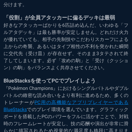
分けます。
「役割」が全員アタッカーに偏るデッキは最弱
好きなアタッカーばかりを6匹詰め込んだ、いわゆる「フ
ルアタデッキ」は最も勝率が安定しません。どれだけ火力
が優れていても、相手の先制技やこだわりスカーフによる
上からの奇襲、あるいはタイプ相性の不利を突かれた瞬間
に交代先（受け皿）が存在せず、そのまま3タテされて終
了してしまいます。必ず「攻めの駒」と「受け（クッショ
ン）の駒」をバランスよく共存させてください。
BlueStacksを使ってPCでプレイしよう
『Pokémon Champions』におけるシングルバトルやダブル
バトルの緻密な読み合いをより有利に進めるため、多くの
トレーナーが
PC用の高機能なアプリプレイヤーである
BlueStacks
でのプレイ環境を選んでいます。グラフィック
ボードを搭載したPCのパワーをフルに活かすことで、対戦
時のフレームレートが安定し、技の応酬や演出が非常に滑
らかに描写されるため視覚的な満足度も格段に高まりま