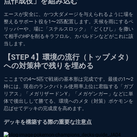
点作成役」を組み込む
エースが安全に、かつ大ダメージを与えられるように場を
整えるサポート役を1〜2匹配置します。天候を雨にするペ
リッパーや、場に「ステルスロック」「どくびし」を撒い
て相手のHPを削るキラフロル、カバルドンなどがこれに該
当します。
【STEP 4】環境の流行（トップメタ）
への対策枠で残りを埋める
ここまでの4〜5匹で戦術の基本形は完成です。最後の1〜2
枠には、現在のランクバトル使用率上位に君臨する「ガブ
リアス」「メガリザードンY」「メガゲンガー」などに単
体で後出しして勝てる、環境へのメタ（対策）ポケモンを
忍ばせてデッキの完成度を高めます。
デッキを構築する際の重要な注意点