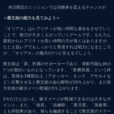
本日限定のミッションでは召喚券を貰えるチャンスが
＜蔡文姫の能力を見てみよう＞
『オリアカ』はレアリティが低い仲間も進化をさせていく
ことで、能力が大きく上がっていくゲームです。もちろん
最初からレアリティが高い仲間の方が強くはありますが、
たとえ低レアでもしっかりと育成すれば戦力になるところ
が、『オリアカ』の魅力の1つと言えるでしょう。
蔡文姫は「群」所属のサポーターであり、発動可能な絆の
1つが面白いものとなっています。「歌舞音曲」という絆
は、英雄を3種類以上（アタッカー、タンク、アサルトな
ど）出撃させると蔡文姫の会心耐性が20％上がり、また味
方全体の被ダメージ軽減が5％上がります。
5％だけとはいえ、被ダメージが軽減できるのは大きなポ
イント。また、「徐庶」「歩練師」「黄月英」「張春華」
とも絆効果があり、彼らを編成することで蔡文姫のステー