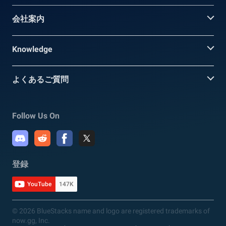
会社案内
Knowledge
よくあるご質問
Follow Us On
登録
YouTube
147K
© 2026 BlueStacks name and logo are registered trademarks of
now.gg, Inc.