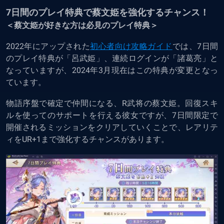
7日間のプレイ特典で蔡文姫を強化するチャンス！
＜蔡文姫が好きな方は必見のプレイ特典＞
2022年にアップされた
初心者向け攻略ガイド
では、7日間
のプレイ特典が「呂武姫」、連続ログインが「諸葛亮」と
なっていますが、2024年3月現在はこの特典が変更となっ
ています。
物語序盤で確定で仲間になる、R武将の蔡文姫。回復スキ
ルを使ってのサポートを行える彼女ですが、7日間限定で
開催されるミッションをクリアしていくことで、レアリテ
ィをUR+1まで強化するチャンスがあります。