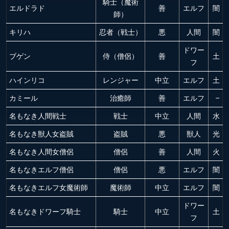
騎士（魔術
エルドラド
善
エルフ
闇
師）
キリハ
忍者（戦士）
悪
人間
闇
ドワー
ブゲン
侍（僧侶）
善
土
フ
ハインリコ
レンジャー
中立
エルフ
土
カミール
治癒師
善
エルフ
–
名もなき人間戦士
戦士
中立
人間
水
名もなき獣人女盗賊
盗賊
悪
獣人
光
名もなき人間女僧侶
僧侶
善
人間
火
名もなきエルフ僧侶
僧侶
悪
エルフ
闇
名もなきエルフ女魔術師
魔術師
中立
エルフ
闇
ドワー
名もなきドワーフ騎士
騎士
中立
土
フ