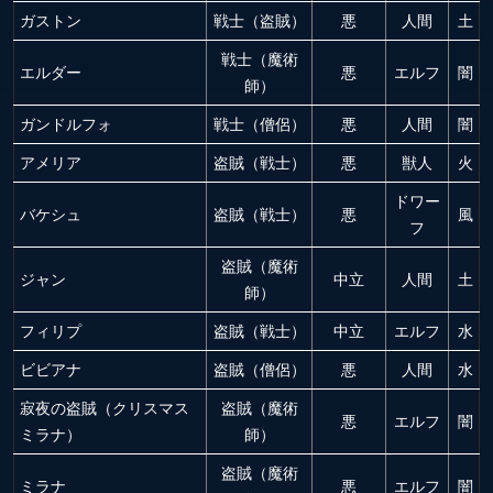
ガストン
戦士（盗賊）
悪
人間
土
戦士（魔術
エルダー
悪
エルフ
闇
師）
ガンドルフォ
戦士（僧侶）
悪
人間
闇
アメリア
盗賊（戦士）
悪
獣人
火
ドワー
バケシュ
盗賊（戦士）
悪
風
フ
盗賊（魔術
ジャン
中立
人間
土
師）
フィリプ
盗賊（戦士）
中立
エルフ
水
ビビアナ
盗賊（僧侶）
悪
人間
水
寂夜の盗賊（クリスマス
盗賊（魔術
悪
エルフ
闇
ミラナ）
師）
盗賊（魔術
ミラナ
悪
エルフ
闇