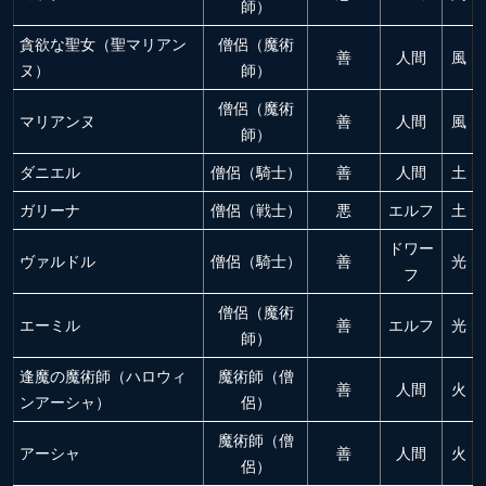
師）
貪欲な聖女（聖マリアン
僧侶（魔術
善
人間
風
ヌ）
師）
僧侶（魔術
マリアンヌ
善
人間
風
師）
ダニエル
僧侶（騎士）
善
人間
土
ガリーナ
僧侶（戦士）
悪
エルフ
土
ドワー
ヴァルドル
僧侶（騎士）
善
光
フ
僧侶（魔術
エーミル
善
エルフ
光
師）
逢魔の魔術師（ハロウィ
魔術師（僧
善
人間
火
ンアーシャ）
侶）
魔術師（僧
アーシャ
善
人間
火
侶）