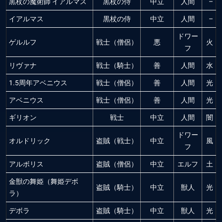
黒杖の魔術師 イアルマス
黒杖の侍
中立
人間
–
イアルマス
黒杖の侍
中立
人間
–
ドワー
ゲルルフ
戦士（僧侶）
悪
火
フ
リヴァナ
戦士（騎士）
善
人間
水
1.5周年アベニウス
戦士（僧侶）
善
人間
光
アベニウス
戦士（僧侶）
善
人間
光
ギリオン
戦士
中立
人間
闇
ドワー
オルドリック
盗賊（戦士）
中立
風
フ
アルボリス
盗賊（僧侶）
中立
エルフ
土
金獣の舞姫（舞姫デボ
盗賊（騎士）
中立
獣人
光
ラ）
デボラ
盗賊（騎士）
中立
獣人
光