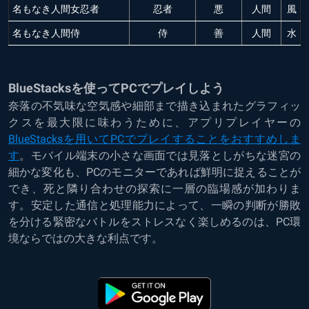
名もなき人間女忍者
忍者
悪
人間
風
名もなき人間侍
侍
善
人間
水
BlueStacksを使ってPCでプレイしよう
奈落の不気味な空気感や細部まで描き込まれたグラフィッ
クスを最大限に味わうために、アプリプレイヤーの
BlueStacksを用いてPCでプレイすることをおすすめしま
す
。モバイル端末の小さな画面では見落としがちな迷宮の
細かな変化も、PCのモニターであれば鮮明に捉えることが
でき、死と隣り合わせの探索に一層の臨場感が加わりま
す。安定した通信と処理能力によって、一瞬の判断が勝敗
を分ける緊密なバトルをストレスなく楽しめるのは、PC環
境ならではの大きな利点です。