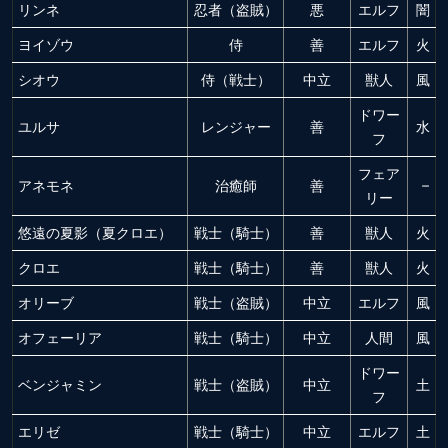
リンネ
忍者（盗賊）
悪
エルフ
闇
ヨイゾウ
侍
善
エルフ
火
シオウ
侍（戦士）
中立
獣人
風
ドワー
ユルサ
レンジャー
善
水
フ
フェア
アネモネ
治癒師
善
–
リー
悠遠の夏影（夏クロエ）
戦士（騎士）
善
獣人
火
クロエ
戦士（騎士）
善
獣人
火
オリーブ
戦士（盗賊）
中立
エルフ
風
オフェーリア
戦士（騎士）
中立
人間
風
ドワー
ベンジャミン
戦士（盗賊）
中立
土
フ
エリゼ
戦士（騎士）
中立
エルフ
土