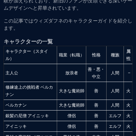
験が加えられており、新旧のファンが没頭できる深いゲー
ムデザインへと昇華されています。
この記事ではウィズダフネのキャラクターガイドを紹介し
ます。
キャラクターの一覧
キャラクター（スタイ
属
職業（転職）
性格
種族
ル）
性
善・悪・
主人公
放浪者
人間
–
中立
修練途上の挑戦者 ベルカ
大きな魔術師
善
人間
火
ナン
ベルカナン
大きな魔術師
善
人間
火
銀髪の尼僧 アイニッキ
僧侶
善
エルフ
火
アイニッキ
僧侶
善
エルフ
火