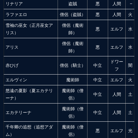
リナリア
盗賊
悪
人間
–
ラファエロ
僧侶（盗賊）
悪
人間
火
雪袖の巫女（正月巫女ア
僧侶（魔術
悪
エルフ
水
リス）
師）
僧侶（魔術
アリス
悪
エルフ
水
師）
ドワー
赤ひげ
僧侶（騎士）
中立
闇
フ
エルヴィン
魔術師
中立
エルフ
火
悠遠の夏影（夏エカテリ
魔術師（僧
中立
人間
土
ーナ）
侶）
魔術師（僧
エカテリーナ
中立
人間
土
侶）
千年卿の追想（追想アダ
魔術師（僧
悪
エルフ
光
ム）
侶）