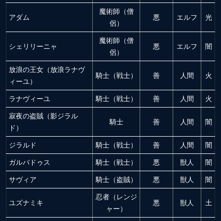
魔術師（僧
アダム
悪
エルフ
光
侶）
魔術師（僧
シェリリーニャ
悪
エルフ
闇
侶）
放浪の王女（放浪ラナヴ
騎士（戦士）
善
人間
火
ィーユ）
ラナヴィーユ
騎士（戦士）
善
人間
火
寂夜の盗賊（影ジラル
騎士
善
人間
闇
ド）
ジラルド
騎士（戦士）
善
人間
闇
ガルバドゥス
騎士（戦士）
悪
獣人
闇
サヴィア
騎士（盗賊）
悪
獣人
闇
忍者（レンジ
ユズナミキ
悪
獣人
土
ャー）