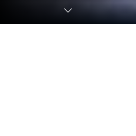
Graj w gra policjant policyjny na PC
lub Mac
gra policjant policyjny ożywia gatunek Przygodowe i
stawia przed graczami ekscytujące wyzwania. Ta
gra na Androida, opracowana przez Go Jins – Robot
Games and Shooting Games, działa najlepiej na
BlueStacks, odtwarzaczu aplikacji nr 1 na świecie
dla użytkowników PC i Mac.
O grze
Wyobraź sobie, że wskakujesz za kółko radiowozu w