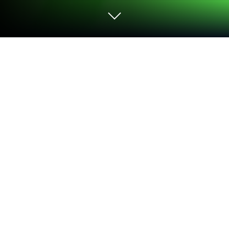
Graj w BOWBLITZ na PC lub Mac
BOWBLITZ ożywia gatunek Rekreacyjne i stawia
przed graczami ekscytujące wyzwania. Ta gra na
Androida, opracowana przez KABOOM GAME, działa
najlepiej na BlueStacks, odtwarzaczu aplikacji nr 1
na świecie dla użytkowników PC i Mac.
O grze
Jeśli lubisz gry, w których możesz poćwiczyć
celowanie, ale masz ochotę na coś innego niż
typowe strzelanki, BOWBLITZ od KABOOM GAME