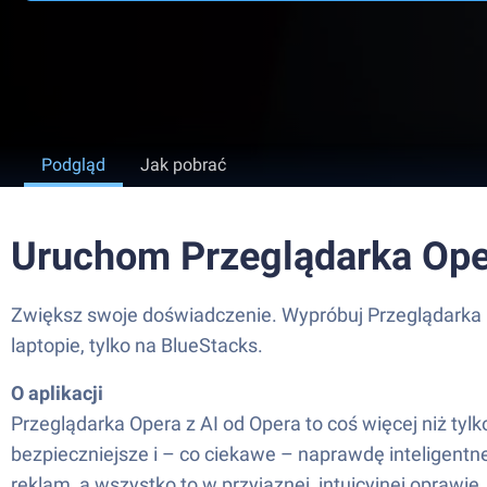
Podgląd
Jak pobrać
Uruchom Przeglądarka Oper
Zwiększ swoje doświadczenie. Wypróbuj Przeglądarka O
laptopie, tylko na BlueStacks.
O aplikacji
Przeglądarka Opera z AI od Opera to coś więcej niż tyl
bezpieczniejsze i – co ciekawe – naprawdę inteligent
reklam, a wszystko to w przyjaznej, intuicyjnej oprawi