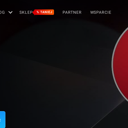
OG
SKLEP
PARTNER
WSPARCIE
% TANIEJ
c