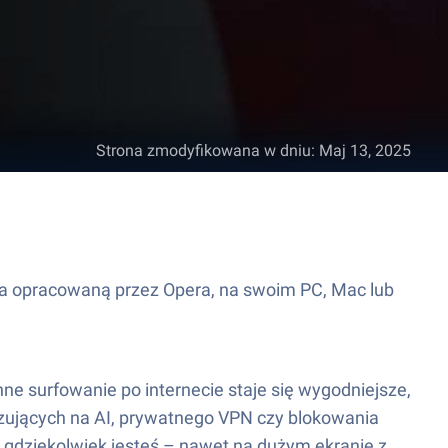
Strona zmodyfikowana w dniu
:
Maj 13, 2025
ja opracowaną przez Opera, na swoim PC, Mac lub
nne surfowanie po internecie staje się wygodniejsze,
azujących na AI, prywatnego VPN czy blokowania
ą, gdziekolwiek jesteś – nawet na dużym ekranie z