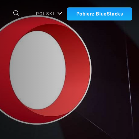
Pobierz BlueStacks
POLSKI