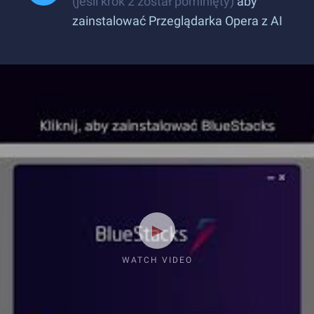
(jeśli krok 2 został pominięty)
aby
zainstalować Przeglądarka Opera z AI
WATCH VIDEO