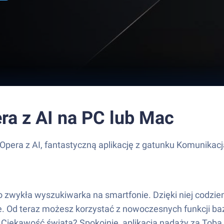
a z AI na PC lub Mac
pera z AI, fantastyczną aplikację z gatunku Komunikac
ko zwykła wyszukiwarka na smartfonie. Dzięki niej codzie
ne. Od teraz możesz korzystać z nowoczesnych funkcji b
e. Ciekawość świata? Spokojnie, aplikacja nadąży za Tob