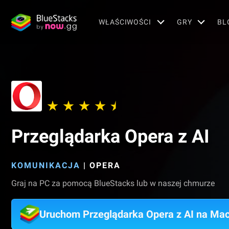
WŁAŚCIWOŚCI
GRY
BL
Przeglądarka Opera z AI
KOMUNIKACJA
|
OPERA
Graj na PC za pomocą BlueStacks lub w naszej chmurze
Uruchom Przeglądarka Opera z AI na Ma