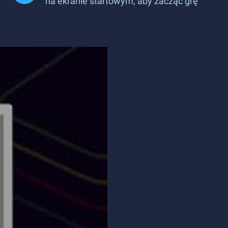
na ekranie startowym, aby zacząć grę