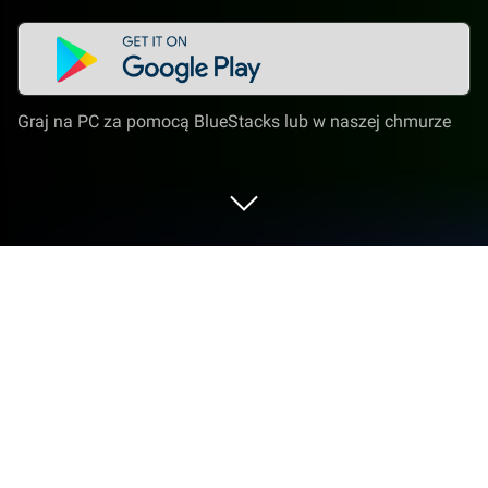
Graj na PC za pomocą BlueStacks lub w naszej chmurze
Graj w Gardenscapes na PC lub Mac
Gardenscapes to gra logiczna typu łamigłówka
opracowana przez Playrix. Odtwarzacz aplikacji
BlueStacks to najlepsza platforma do grania w tę
grę na Androida na komputerze PC lub Mac