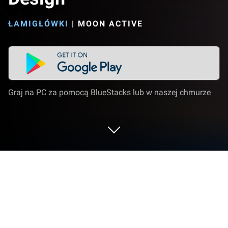
ŁAMIGŁÓWKI
|
MOON ACTIVE
Graj na PC za pomocą BlueStacks lub w naszej chmurze
Graj w Merge Hotel Empire: Design na
PC lub Mac
Dołącz do milionów, aby doświadczyć Merge Hotel