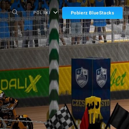
Pobierz BlueStacks
POLSKI