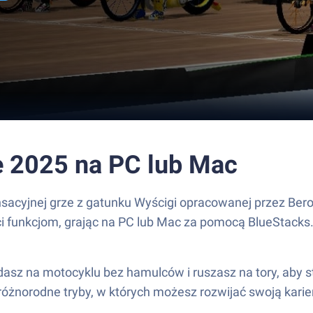
e 2025 na PC lub Mac
sacyjnej grze z gatunku Wyścigi opracowanej przez Ber
ści funkcjom, grając na PC lub Mac za pomocą BlueStacks
asz na motocyklu bez hamulców i ruszasz na tory, aby st
różnorodne tryby, w których możesz rozwijać swoją karier