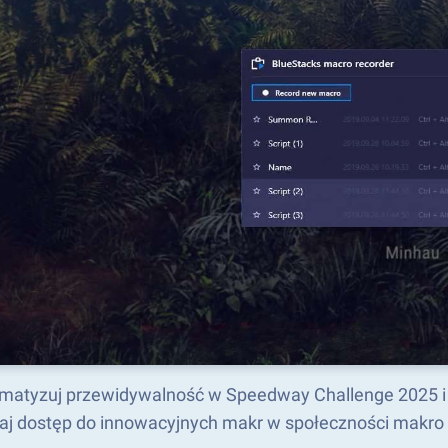
matyzuj przewidywalność w Speedway Challenge 2025 i
aj dostęp do innowacyjnych makr w społeczności makro