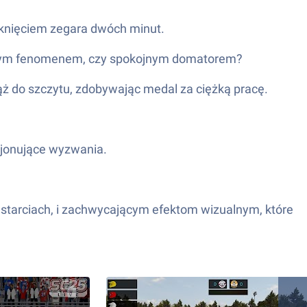
amknięciem zegara dwóch minut.
dowym fenomenem, czy spokojnym domatorem?
dąż do szczytu, zdobywając medal za ciężką pracę.
cjonujące wyzwania.
h starciach, i zachwycającym efektom wizualnym, które