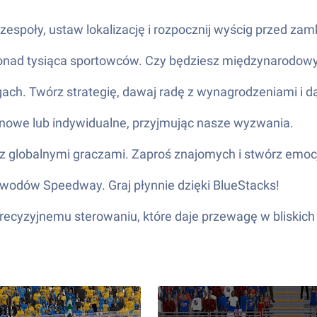
z zespoły, ustaw lokalizację i rozpocznij wyścig przed z
z ponad tysiąca sportowców. Czy będziesz międzynaro
igach. Twórz strategię, dawaj radę z wynagrodzeniami i 
użynowe lub indywidualne, przyjmując nasze wyzwania.
 z globalnymi graczami. Zaproś znajomych i stwórz emo
awodów Speedway. Graj płynnie dzięki BlueStacks!
precyzyjnemu sterowaniu, które daje przewagę w bliskic