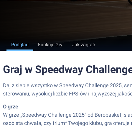
Podgląd
Funkcje Gry
Jak zagrać
Graj w Speedway Challeng
Daj z siebie wszystko w Speedway Challenge 2025, sen
sterowaniu, wysokiej liczbie FPS-ów i najwyższej jako
O grze
W grze „Speedway Challenge 2025” od Berobasket, siad
osobista chwała, czy triumf Twojego klubu, gra oferuje 