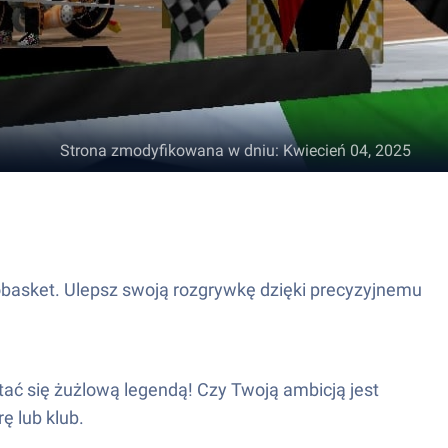
Strona zmodyfikowana w dniu
:
Kwiecień 04, 2025
obasket. Ulepsz swoją rozgrywkę dzięki precyzyjnemu
.
ać się żużlową legendą! Czy Twoją ambicją jest
ę lub klub.