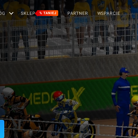
OG
SKLEP
PARTNER
WSPARCIE
% TANIEJ
5