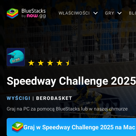
WŁAŚCIWOŚCI
GRY
BL
Speedway Challenge 202
WYŚCIGI
|
BEROBASKET
Graj na PC za pomocą BlueStacks lub w naszej chmurze
Graj w Speedway Challenge 2025 na Mac