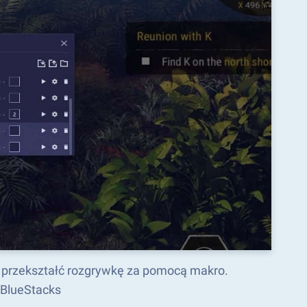
 przekształć rozgrywkę za pomocą makro.
 BlueStacks