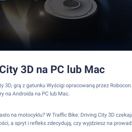
g City 3D na PC lub Mac
City 3D, grą z gatunku Wyścigi opracowaną przez Robocon
gry na Androida na PC lub Mac.
to na motocyklu? W Traffic Bike: Driving City 3D czekają
ci, a spryt i refleks zdecydują, czy wyjdziesz na prow