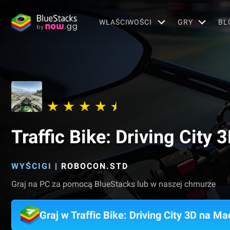
WŁAŚCIWOŚCI
GRY
BL
Traffic Bike: Driving City 
WYŚCIGI
|
ROBOCON.STD
Graj na PC za pomocą BlueStacks lub w naszej chmurze
Graj w Traffic Bike: Driving City 3D na Ma