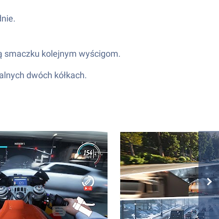
nie.
ają smaczku kolejnym wyścigom.
ualnych dwóch kółkach.