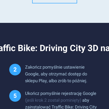
affic Bike: Driving City 3D n
Zakończ pomyślnie ustawienie
Google, aby otrzymać dostęp do
sklepu Play, albo zrób to później.
Ukończ pomyślnie rejestrację Google
(jeśli krok 2 został pominięty)
aby
zainstalować Traffic Bike: Driving City