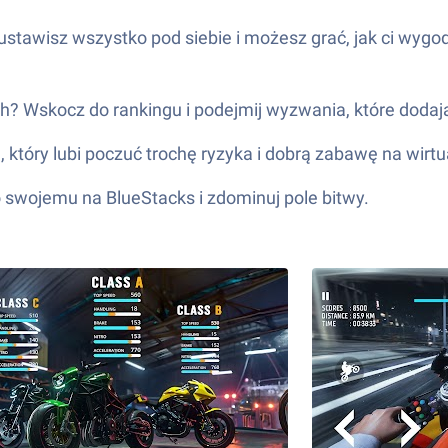
ustawisz wszystko pod siebie i możesz grać, jak ci wygod
ch? Wskocz do rankingu i podejmij wyzwania, które dod
 który lubi poczuć trochę ryzyka i dobrą zabawę na wirt
 swojemu na BlueStacks i zdominuj pole bitwy.