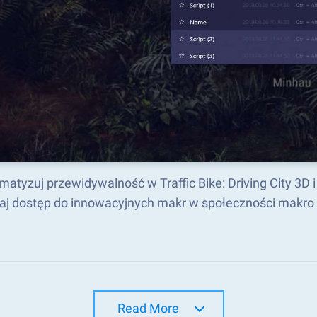
matyzuj przewidywalność w Traffic Bike: Driving City 3D
aj dostęp do innowacyjnych makr w społeczności makro
Read More