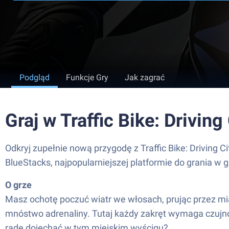
Podgląd
Funkcje Gry
Jak zagrać
Graj w Traffic Bike: Drivin
Odkryj zupełnie nową przygodę z Traffic Bike: Driving 
BlueStacks, najpopularniejszej platformie do grania w 
O grze
Masz ochotę poczuć wiatr we włosach, prując przez mias
mnóstwo adrenaliny. Tutaj każdy zakręt wymaga czujnoś
radę dojechać w tym miejskim wyścigu?