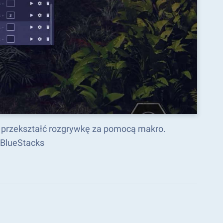
 i przekształć rozgrywkę za pomocą makro.
 BlueStacks