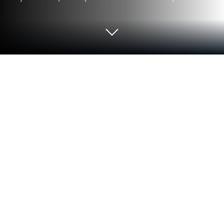
Uruchom In Stalker - Profile Tracker
na PC lub Mac
Co jest lepszego niż korzystanie z In Stalker –
Profile Tracker opracowanej przez ITAmazons
Apps? Uruchom ją na dużym ekranie, na swoim PC
lub Mac za pomocą BlueStacks, aby zobaczyć
różnicę.
O aplikacji
Chcesz wiedzieć, co naprawdę dzieje się wokół