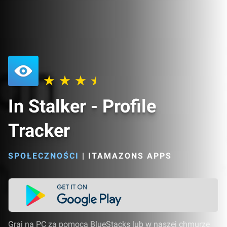
In Stalker - Profile
Tracker
SPOŁECZNOŚCI
|
ITAMAZONS APPS
Graj na PC za pomocą BlueStacks lub w naszej chmurze