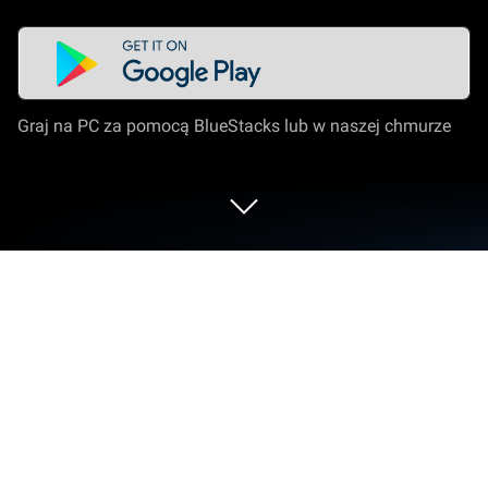
Graj na PC za pomocą BlueStacks lub w naszej chmurze
Graj w Tennis Clash: Multiplayer Game
na PC lub Mac
Zagraj w Tennis Clash: Multiplayer Game od Wildlife
Studios na PC lub Macu dzięki BlueStacks. Korzystaj
z większego ekranu, sterowania myszą i klawiaturą