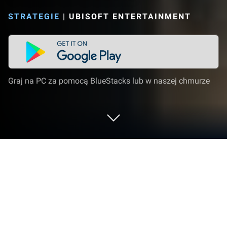
STRATEGIE
|
UBISOFT ENTERTAINMENT
Graj na PC za pomocą BlueStacks lub w naszej chmurze
Graj w Clash of Beasts na PC lub Mac
Clash of Beasts: Tower Defense to gra strategiczna
opracowana przez studio Ubisoft Entertainment.