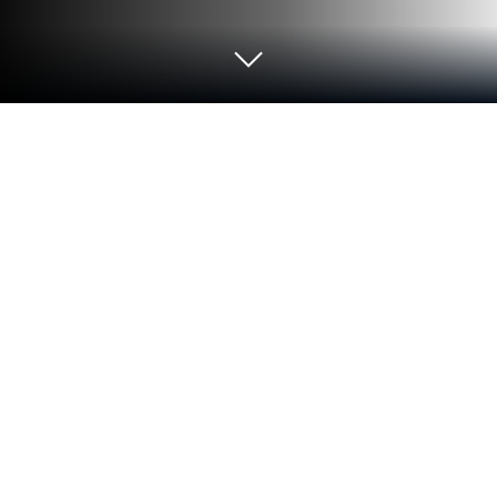
Uruchom Tłumacz Google na PC lub
Mac
Uwolnij się od oczywistych ograniczeń swojego
telefonu. Korzystaj z Tłumacz Google, aplikacji z
gatunku Tools opracowanej przez Google LLC, na
PC lub Mac za pomocą BlueStacks i zwiększ swoje
doświadczenie.
O aplikacji
Szukasz szybkiego tłumacza, który ogarnie