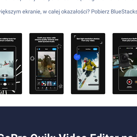
iększym ekranie, w całej okazałości? Pobierz BlueStacks 