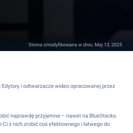
Strona zmodyfikowana w dniu
:
Maj 13, 2025
nku Edytory i odtwarzacze wideo opracowanej przez
 robić naprawdę przyjemne – nawet na BlueStacks.
 Ci z nich zrobić coś efektownego i łatwego do