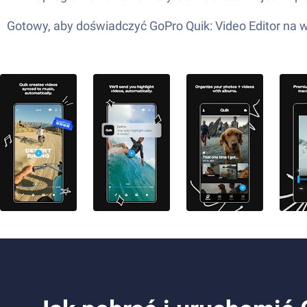
Gotowy, aby doświadczyć GoPro Quik: Video Editor na w