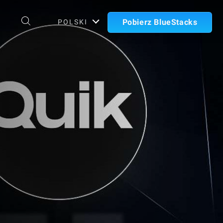
Pobierz BlueStacks
POLSKI