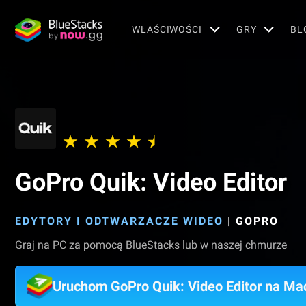
WŁAŚCIWOŚCI
GRY
BL
GoPro Quik: Video Editor
EDYTORY I ODTWARZACZE WIDEO
|
GOPRO
Graj na PC za pomocą BlueStacks lub w naszej chmurze
Uruchom GoPro Quik: Video Editor na Ma