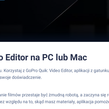
 Editor na PC lub Mac
. Korzystaj z GoPro Quik: Video Editor, aplikacji z gatu
 swoje doświadczenie.
anie filmów przestaje być żmudną robotą, a zaczyna się
Bez względu na to, skąd masz materiały, aplikacja pomoże