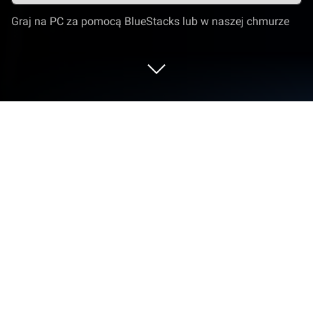
Graj na PC za pomocą BlueStacks lub w naszej chmurze
Uruchom Wink: Video Enhancer &
Editor na PC lub Mac
Zwiększ swoje doświadczenie. Wypróbuj Wink:
Video Enhancer & Editor, fantastyczną aplikację z
gatunku Edytory i odtwarzacze wideo opracowaną
przez Meitu (China) Limited, na swoim PC, Mac lub
laptopie, tylko na BlueStacks.