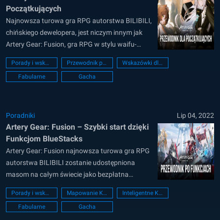
Początkujących
Najnowsza turowa gra RPG autorstwa BILIBILI,
chińskiego dewelopera, jest niczym innym jak
Artery Gear: Fusion, gra RPG w stylu waifu-
collector, która opowiada o apokaliptycznej
Porady i wskazówki
Przewodnik początkującego
Wskazówki dla początkujących
fabule, której akcja rozgrywa się w odległej
Fabularne
Gacha
przyszłości planety Ziemia. Gra zawiera szereg
unikalnych i pięknych zmechanizowanych
dziewcząt, które w oficjalnych terminach gry
nazywane są „Mechami”,...
Poradniki
Lip 04, 2022
Artery Gear: Fusion – Szybki start dzięki
Funkcjom BlueStacks
Artery Gear: Fusion najnowsza turowa gra RPG
autorstwa BILIBILI zostanie udostępniona
masom na całym świecie jako bezpłatna
aplikacja zarówno w Google Play Store, jak i
Porady i wskazówki
Mapowanie Klawiszy
Inteligentne Kontrolki
Apple App Store 14 czerwca 2022 roku. Gracze
Fabularne
Gacha
wejdą w rolę dowódcy Artery Gear ( AG)