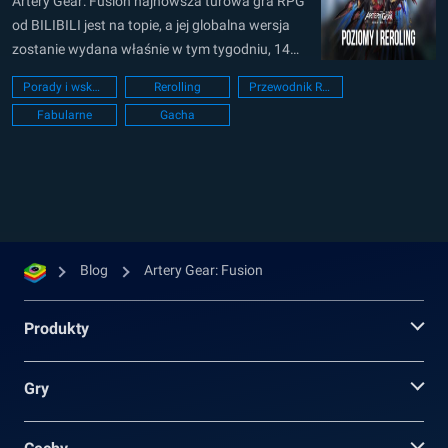
Artery Gear: Fusion najnowsza turowa gra RPG
od BILIBILI jest na topie, a jej globalna wersja
zostanie wydana właśnie w tym tygodniu, 14
czerwca 2022 roku. Gracze będą mogli grać z
Porady i wskazówki
Rerolling
Przewodnik Rerollingu
dziewczynami-mechami, które posiadają wiele
Fabularne
Gacha
umiejętności i zdolności, które są hipnotyzujące
do oglądania. Jako nowa wersja gry, najlepsze
statystyki, na które...
Blog
Artery Gear: Fusion
Produkty
Gry