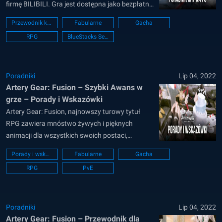
firmę BILIBILI. Gra jest dostępna jako bezpłatna
aplikacja zarówno w Google Play Store, jak i iOS
Przewodnik konfiguracji PC
Fabularne
Gacha
App Store. W grze występuje wiele pięknych
RPG
BlueStacks Setup
postaci, które są połączone z robotami i
nazywane są „Mechami”. Te mechy występują
w...
Poradniki
Lip 04, 2022
Artery Gear: Fusion – Szybki Awans w
grze – Porady i Wskazówki
Artery Gear: Fusion, najnowszy turowy tytuł
RPG zawiera mnóstwo żywych i pięknych
animacji dla wszystkich swoich postaci,
zwanych „Mechas”, oznaczających
Porady i wskazówki
Fabularne
Gacha
zmechanizowane dziewczyny, które występują
RPG
PvE
w grze. Opracowany i opublikowany tytuł
BILIBILI zostanie wprowadzony na rynek
globalny 14 czerwca 2022 r. i będzie dostępny
jako darmowy tytuł w Google Play Store...
Poradniki
Lip 04, 2022
Artery Gear: Fusion – Przewodnik dla