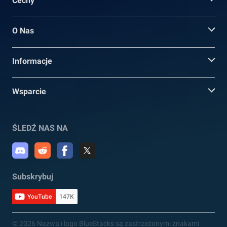
Cechy
O Nas
Informacje
Wsparcie
ŚLEDŹ NAS NA
Subskrybuj
YouTube
147K
© 2026 Nazwa i logo BlueStacks są zastrzeżonymi znakami