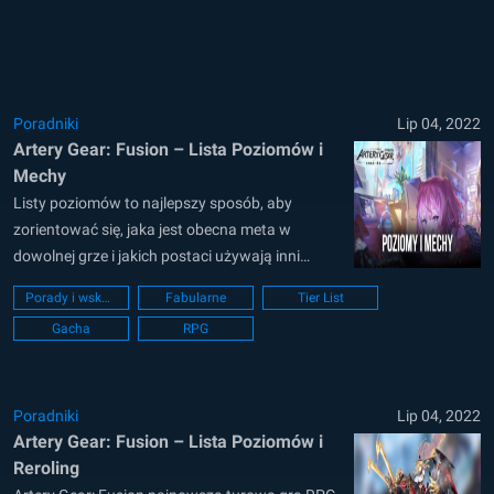
jednostki, które są zmechanizowanymi
dziewczynami zaprojektowanymi i
wyszkolonymi do walki...
Poradniki
Lip 04, 2022
Artery Gear: Fusion – Lista Poziomów i
Mechy
Listy poziomów to najlepszy sposób, aby
zorientować się, jaka jest obecna meta w
dowolnej grze i jakich postaci używają inni
gracze, aby uzyskać przewagę nad innymi
Porady i wskazówki
Fabularne
Tier List
graczami. Na tej liście poziomów dla Artery
Gacha
RPG
Gear: Fusion, wymienimy niektóre z najlepszych
postaci, oficjalnie nazywanych „Mechami”,
obecnych w turowej grze RPG Live 2D....
Poradniki
Lip 04, 2022
Artery Gear: Fusion – Lista Poziomów i
Reroling