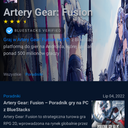
Artery Gear: Fusion
BLUESTACKS VERIFIED
Graj w Artery Gear: Fusion na PC
z BlueStacks –
platformą do gier na Androida, której zaufało
ponad 500 milionów graczy
Wszystkie
Poradniki
Poradniki
Lip 04, 2022
Artery Gear: Fusion – Poradnik gry na PC
z BlueStacks
Artery Gear: Fusion to strategiczna turowa gra
RPG 2D, wprowadzona na rynek globalnie przez