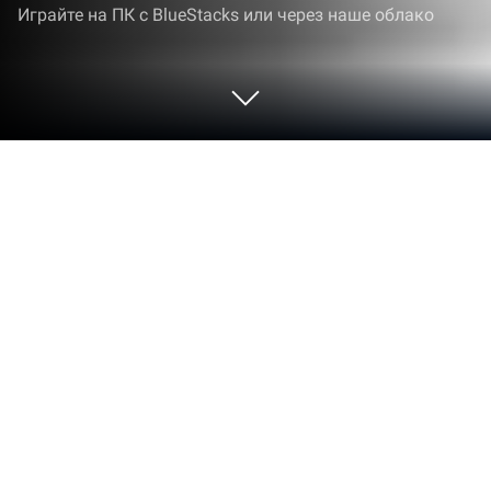
Играйте на ПК с BlueStacks или через наше облако
Играйте Игра в Дудл Малышки
Панды на ПК или Mac
«Игра в Дудл Малышки Панды» — игра
категории Обучение, разработанная студией
BabyBus. BlueStacks — лучшая платформа игр
для Android на ПК или Mac. Получите
незабываемый игровой опыт вместе с нами.
«Игра в Дудл Малышки Панды» — это