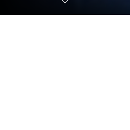
Играйте Wonder Heroes: Endless War
на ПК или Mac
Wonder Heroes: Endless War — игра категории
«Ролевые», разработанная студией Minerva
Games Inc. BlueStacks — лучшая платформа
запуска приложений для Android на ПК или Mac.
Получите незабываемый игровой опыт вместе с
нами!
Wonder Heroes: Endless War — free-to-play RPG с
элементами гача и коллекционирования героев,