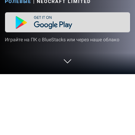
РОЛЕВЫЕ
|
NEOCRAFT LIMITED
Играйте на ПК с BlueStacks или через наше облако
Играйте Eternal Sword M на ПК или
Mac
Приготовьтесь к увлекательному и опасному
путешествию во времени! Eternal Sword M — это