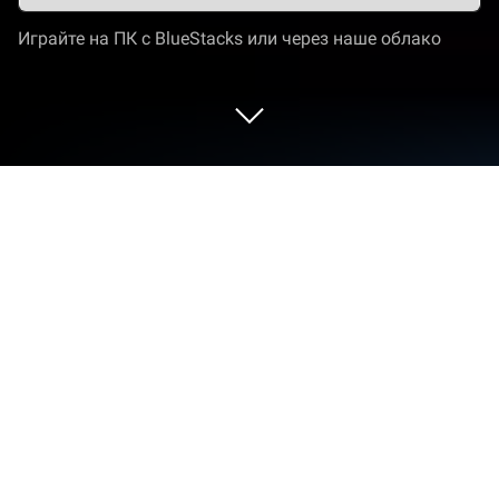
Играйте на ПК с BlueStacks или через наше облако
Играйте Quest 4 Fuel: Arena Idle RPG
на ПК или Mac
Quest 4 Fuel: Arena Idle RPG game auto battles —
игра категории «Ролевые», разработанная
студией Evil Zeppelin. BlueStacks — лучшая
платформа игр для Android 9 на ПК или Mac.
Получите незабываемый игровой опыт вместе с
нами.