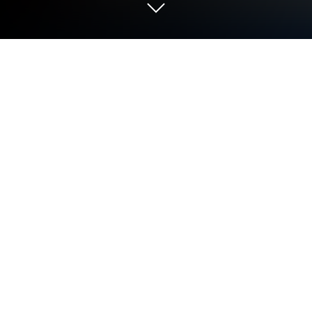
Играйте Brain Test 4: друзья-
непоседы на ПК или Mac
Окунитесь в мир Brain Test 4: друзья-непоседы,
захватывающей Викторины игры от Unico
Studio. Играйте в эту Android игру с BlueStacks и
наслаждайтесь захватывающим игровым
процессом на ПК или Mac.
О игре
В Brain Test 4: друзья-непоседы скучать не
придётся — тут каждая задача старается
перехитрить именно вас. Что ждать? Хитрые