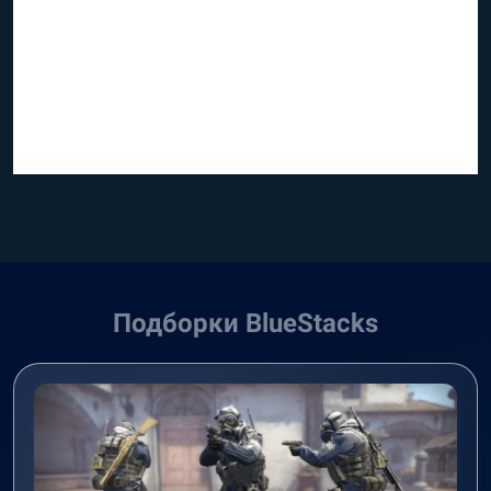
Подборки BlueStacks