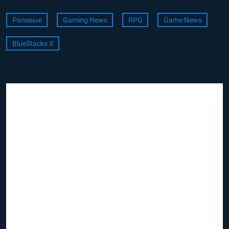
Ролевые
Gaming News
RPG
Game News
BlueStacks X