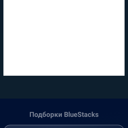
Подборки BlueStacks