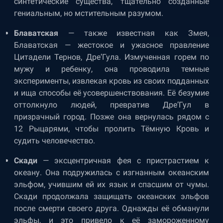
синтетические существа, тщательно созданные
гениальным, но мстительным разумом.
Блаватская
— также известная как Змея,
Блаватская — жестокое и ужасное правление
Цитадели Тернов, Дре’Гула. Измученная горем по
мужу и ребенку, она проводила темные
эксперименты, извлекая кровь из своих подданных
и ища способы её усовершенствования. Её безумие
оттолкнуло людей, превратив Дре’Гул в
призрачный город. Позже она вернулась рядом с
12 Рыцарями, чтобы пролить Тёмную Кровь и
судить человечество.
Скади
— эксцентричная фея с пристрастием к
океану. Она подружилась с изгнанным океанским
эльфом, учившим ей их язык и спасшим от чумы.
Скади продолжала защищать океанских эльфов
после смерти своего друга. Однажды её обманули
эльфы, и это привело к её замороженному